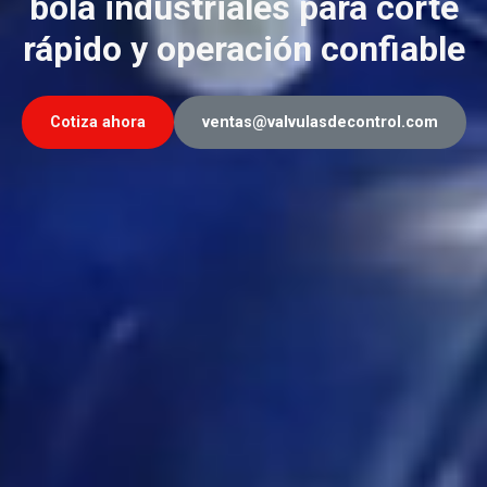
bola industriales para corte
rápido y operación confiable
Cotiza ahora
ventas@valvulasdecontrol.com